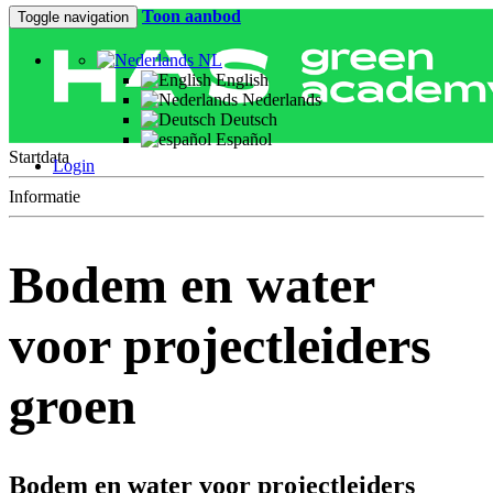
Toon aanbod
Toggle navigation
NL
English
Nederlands
Deutsch
Español
Startdata
Login
Informatie
Bodem en water
voor projectleiders
groen
Bodem en water voor projectleiders