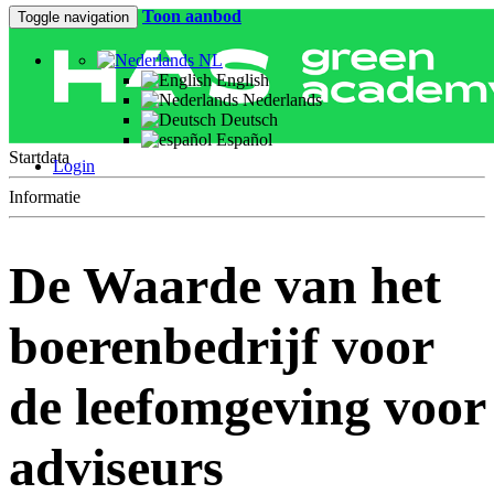
Toon aanbod
Toggle navigation
NL
English
Nederlands
Deutsch
Español
Startdata
Login
Informatie
De Waarde van het
boerenbedrijf voor
de leefomgeving voor
adviseurs