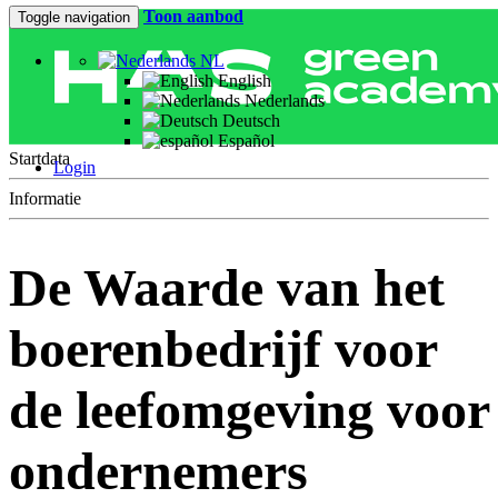
Toon aanbod
Toggle navigation
NL
English
Nederlands
Deutsch
Español
Startdata
Login
Informatie
De Waarde van het
boerenbedrijf voor
de leefomgeving voor
ondernemers